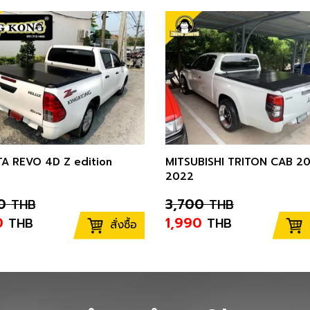
A REVO 4D Z edition
MITSUBISHI TRITON CAB 20
2022
0
3,700
THB
THB
0
1,990
THB
THB
สั่งซื้อ