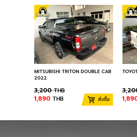
MITSUBISHI TRITON DOUBLE CAB
TOYOT
2022
3,200
3,20
THB
1,890
1,89
THB
สั่งซื้อ